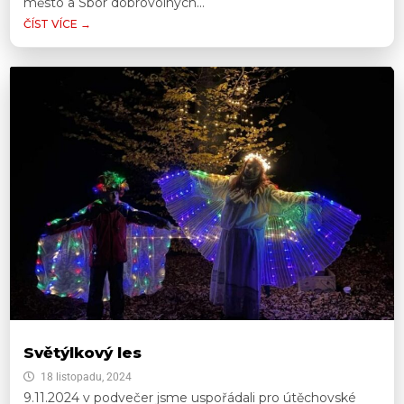
město a Sbor dobrovolných...
ČÍST VÍCE →
Světýlkový les
18 listopadu, 2024
9.11.2024 v podvečer jsme uspořádali pro útěchovské