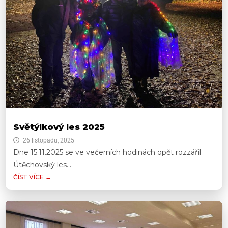
Světýlkový les 2025
26 listopadu, 2025
Dne 15.11.2025 se ve večerních hodinách opět rozzářil
Útěchovský les...
ČÍST VÍCE →