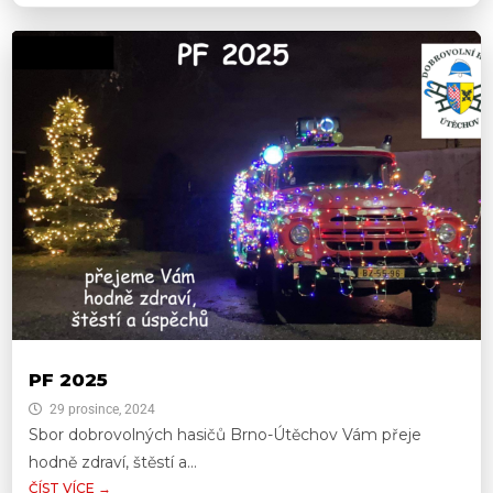
PF 2025
29 prosince, 2024
Sbor dobrovolných hasičů Brno-Útěchov Vám přeje
hodně zdraví, štěstí a...
ČÍST VÍCE →