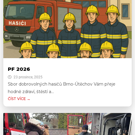
PF 2026
23 prosince, 2025
Sbor dobrovolných hasičů Brno-Útěchov Vám přeje
hodně zdraví, štěstí a...
ČÍST VÍCE →