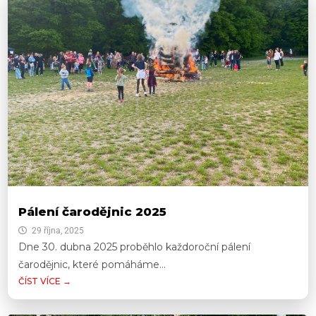
Pálení čarodějnic 2025
29 října, 2025
Dne 30. dubna 2025 proběhlo každoroční pálení
čarodějnic, které pomáháme...
ČÍST VÍCE →