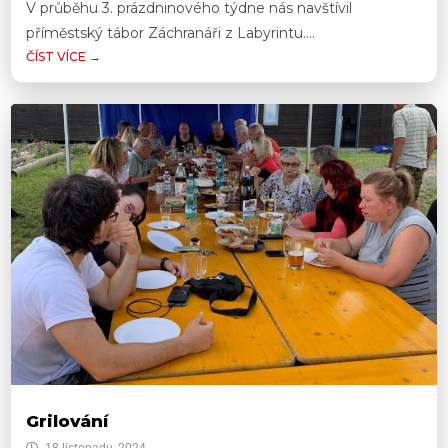
V průběhu 3. prázdninového týdne nás navštívil
příměstský tábor Záchranáři z Labyrintu....
ČÍST VÍCE →
Grilování