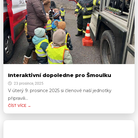
Interaktivní dopoledne pro Šmoulku
23 prosince, 2025
V úterý 9. prosince 2025 si členové naší jednotky
připravili...
ČÍST VÍCE →