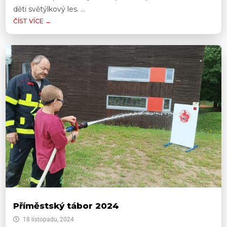
děti světýlkový les. ...
ČÍST VÍCE →
Příměstský tábor 2024
18 listopadu, 2024