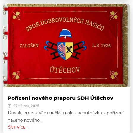
Pořízení nového praporu SDH Útěchov
27 března, 2025
Dovolujeme si Vám udělat malou ochutnávku z pořízení
našeho nového...
ČÍST VÍCE →