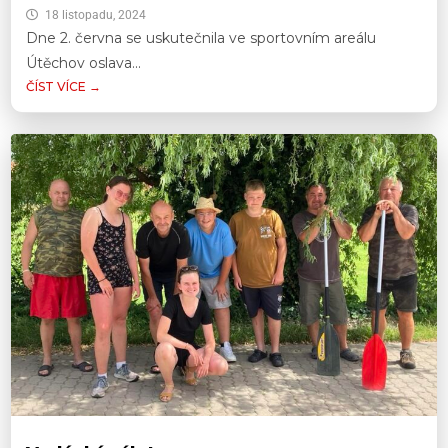
18 listopadu, 2024
Dne 2. června se uskutečnila ve sportovním areálu
Útěchov oslava...
ČÍST VÍCE →